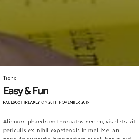
Trend
Easy & Fun
PAULSCOTTREANEY
ON 20TH NOVEMBER 2019
Alienum phaedrum torquatos nec eu, vis detraxit
periculis ex, nihil expetendis in mei. Mei an
pericula euripidis, hinc partem ei est. Eos ei nisl