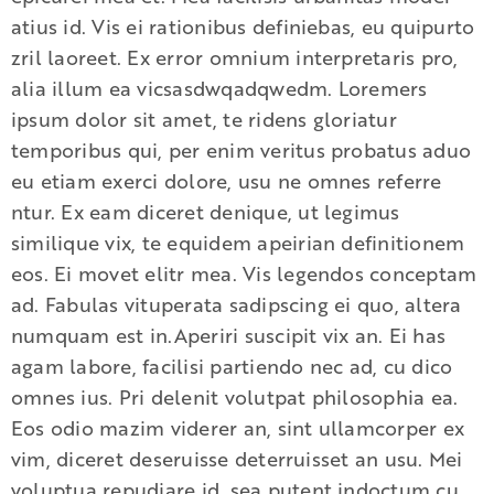
atius id. Vis ei rationibus definiebas, eu quipurto
zril laoreet. Ex error omnium interpretaris pro,
alia illum ea vicsasdwqadqwedm. Loremers
ipsum dolor sit amet, te ridens gloriatur
temporibus qui, per enim veritus probatus aduo
eu etiam exerci dolore, usu ne omnes referre
ntur. Ex eam diceret denique, ut legimus
similique vix, te equidem apeirian definitionem
eos. Ei movet elitr mea. Vis legendos conceptam
ad. Fabulas vituperata sadipscing ei quo, altera
numquam est in.Aperiri suscipit vix an. Ei has
agam labore, facilisi partiendo nec ad, cu dico
omnes ius. Pri delenit volutpat philosophia ea.
Eos odio mazim viderer an, sint ullamcorper ex
vim, diceret deseruisse deterruisset an usu. Mei
voluptua repudiare id, sea putent indoctum cu.